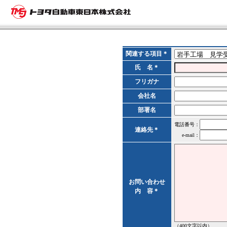
関連する項目＊
氏 名＊
フリガナ
会社名
部署名
電話番号：
連絡先＊
e-mail：
お問い合わせ
内 容＊
（400文字以内）