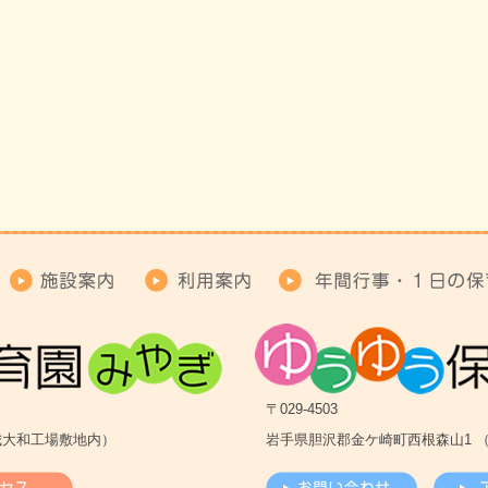
〒029-4503
宮城大和工場敷地内）
岩手県胆沢郡金ケ崎町西根森山1 