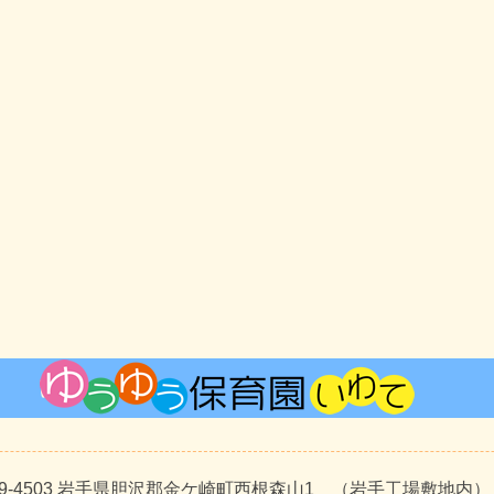
29-4503 岩手県胆沢郡金ケ崎町西根森山1 （岩手工場敷地内）