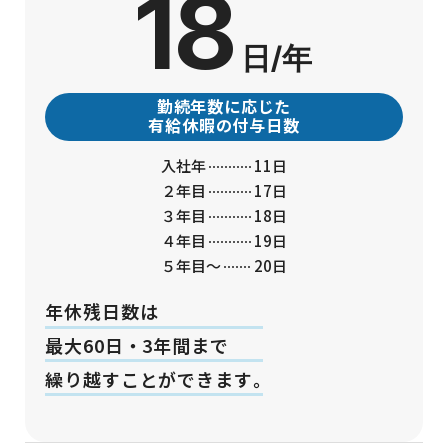
18
日/年
勤続年数に応じた
有給休暇の付与日数
入社年
11日
２年目
17日
３年目
18日
４年目
19日
５年目〜
20日
年休残日数は
最大60日・3年間まで
繰り越すことができます
。