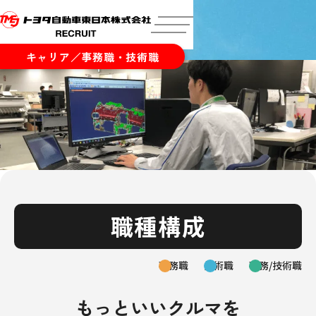
キャリア／事務職・技術職
業務紹介
職種構成
事務職
技術職
事務/技術職
もっといいクルマを