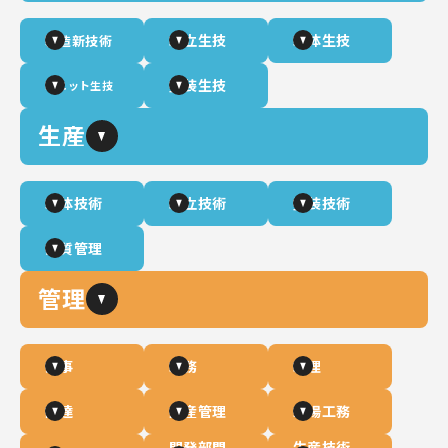
組立生技
車体生技
製造新技術
塗装生技
ユニット生技
生産
車体技術
組立技術
塗装技術
品質管理
管理
人事
総務
経理
調達
生産管理
工場工務
開発部門
生産技術