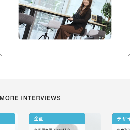
企画
デザ
技術職
技術職
卒
高専 電気電子工学科 卒
生産造形