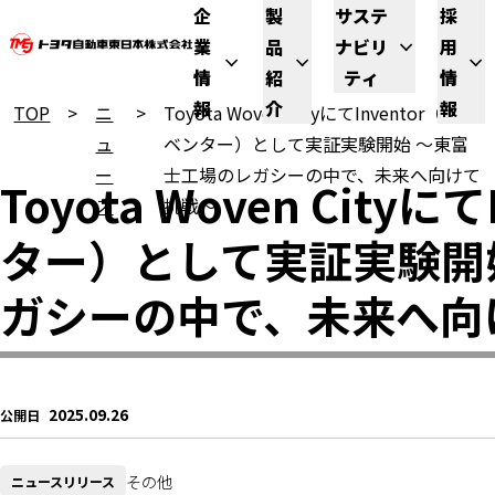
企
製
サステ
採
業
品
ナビリ
用
情
紹
ティ
情
報
介
報
TOP
ニ
Toyota Woven CityにてInventor（イン
ュ
ベンター）として実証実験開始 ～東富
ー
士工場のレガシーの中で、未来へ向けて
Toyota Woven City
ス
挑戦～
ター）として実証実験開
ガシーの中で、未来へ向
2025.09.26
公開日
その他
ニュースリリース