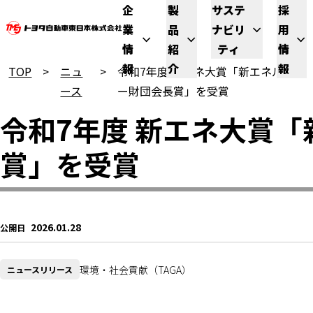
企
製
サステ
採
業
品
ナビリ
用
情
紹
ティ
情
報
介
報
TOP
ニュ
令和7年度 新エネ大賞「新エネルギ
ース
ー財団会長賞」を受賞
令和7年度 新エネ大賞
賞」を受賞
2026.01.28
公開日
環境・社会貢献（TAGA）
ニュースリリース