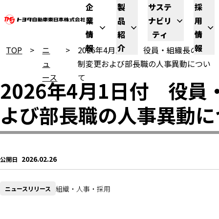
企
製
サステ
採
業
品
ナビリ
用
情
紹
ティ
情
報
介
報
TOP
ニ
2026年4月1日付 役員・組織長の体
ュ
制変更および部長職の人事異動につい
ース
て
2026年4月1日付　役
よび部長職の人事異動に
2026.02.26
公開日
組織・人事・採用
ニュースリリース