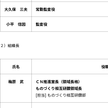
大久保 三夫
常勤監査役
小平 信因
監査役
２）組織長
氏名
役
梅原 武
ＣＮ推進室長（領域長格）
ものづくり相互研鑽領域長
[担当] ものづくり相互研鑽部