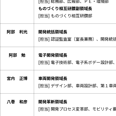
[担当] 総務部、広報部、ＰＥ・環境部
ものづくり相互研鑽副領域長
[担当] ものづくり相互研鑽部
阿部 利光
開発統括領域長
[担当] 認証監査室〔室長兼務〕、開発統
阿部 勉
電子開発領域長
[担当] 電子技術部、電子系ボデー設計部
宮内 正博
車両開発領域長
[担当] デザイン部、車両設計部、第１
八巻 和彦
開発革新領域長
[担当] 開発プロセス変革部、モビリテ