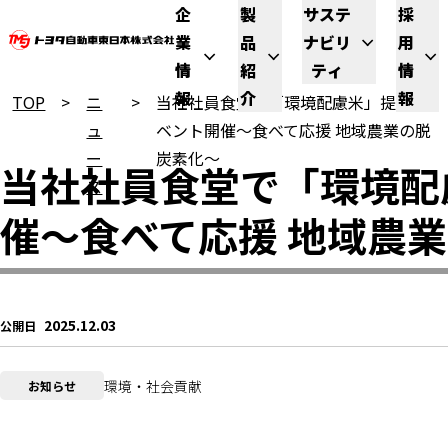
企
製
サステ
採
業
品
ナビリ
用
情
紹
ティ
情
報
介
報
TOP
ニ
当社社員食堂で「環境配慮米」提供イ
ュ
ベント開催～食べて応援 地域農業の脱
ー
炭素化～
当社社員食堂で「環境配
ス
催～食べて応援 地域農
2025.12.03
公開日
環境・社会貢献
お知らせ