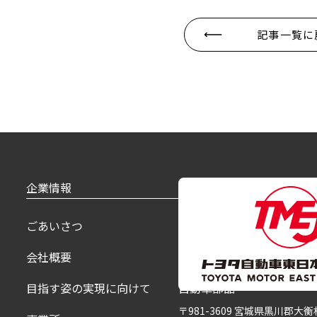
記事一覧に
企業情報
製品紹介
ごあいさつ
乗用車
会社概要
福祉車
目指す姿の実現に向けて
自動車部品
〒981-3609 宮城県黒川郡大