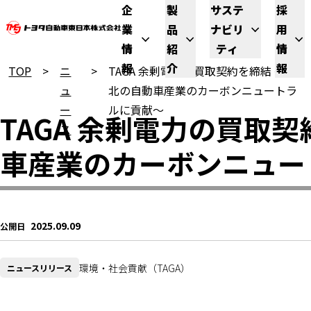
企
製
サステ
採
業
品
ナビリ
用
情
紹
ティ
情
報
介
報
TOP
ニ
TAGA 余剰電力の買取契約を締結 ～東
ュ
北の自動車産業のカーボンニュートラ
ー
ルに貢献～
TAGA 余剰電力の買取
ス
車産業のカーボンニュー
2025.09.09
公開日
環境・社会貢献（TAGA）
ニュースリリース