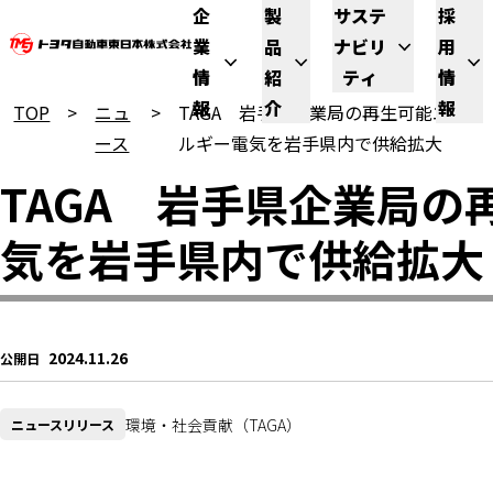
企
製
サステ
採
業
品
ナビリ
用
情
紹
ティ
情
報
介
報
TOP
ニュ
TAGA 岩手県企業局の再生可能エネ
ース
ルギー電気を岩手県内で供給拡大
TAGA　岩手県企業局
気を岩手県内で供給拡大
2024.11.26
公開日
環境・社会貢献（TAGA）
ニュースリリース