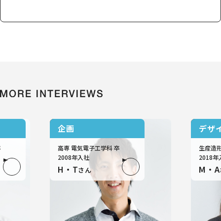
企画
デザ
技術職
技術職
卒
高専 電気電子工学科 卒
生産造形
2008年入社
2018
H・T
M・A
さん