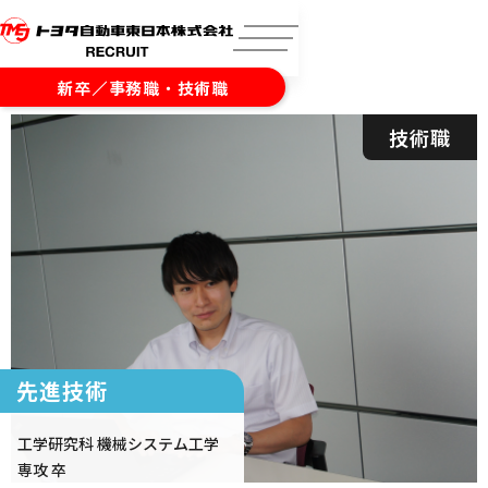
新卒／事務職・技術職
技術職
先進技術
工学研究科 機械システム工学
専攻 卒